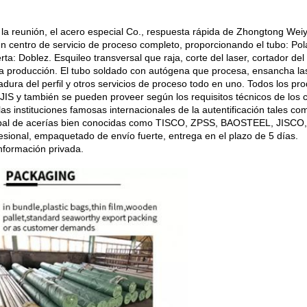
e la reunión, el acero especial Co., respuesta rápida de Zhongtong Weiy
 un centro de servicio de proceso completo, proporcionando el tubo: Pol
ta: Doblez. Esquileo transversal que raja, corte del laser, cortador de
) la producción. El tubo soldado con autógena que procesa, ensancha la
dura del perfil y otros servicios de proceso todo en uno. Todos los pr
 y también se pueden proveer según los requisitos técnicos de los cl
las instituciones famosas internacionales de la autentificación tales c
cipal de acerías bien conocidas como TISCO, ZPSS, BAOSTEEL, JISCO,
fesional, empaquetado de envío fuerte, entrega en el plazo de 5 días.
información privada.