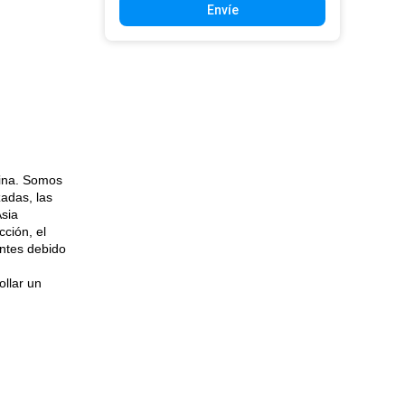
Envíe
hina. Somos
zadas, las
Asia
ción, el
entes debido
ollar un