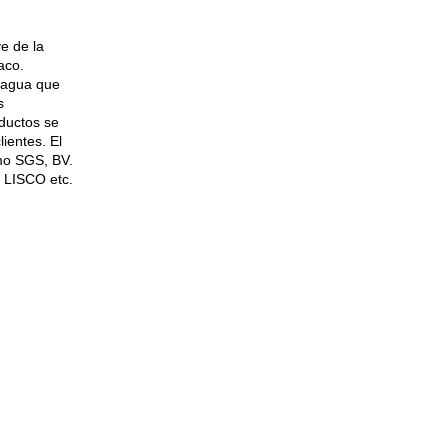
e de la
aco.
l agua que
s
oductos se
ientes. El
omo SGS, BV.
 LISCO etc.