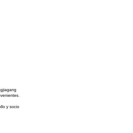
ngjiagang
nvenientes.
llo y socio