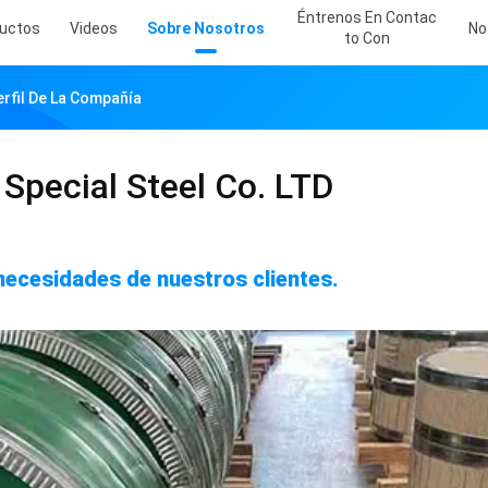
Éntrenos En Contac
uctos
Videos
Sobre Nosotros
No
To Con
erfil De La Compañía
Special Steel Co. LTD
necesidades de nuestros clientes.