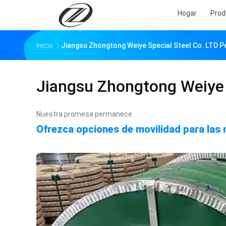
Hogar
Prod
Inicio
Jiangsu Zhongtong Weiye Special Steel Co. LTD P
Jiangsu Zhongtong Weiye 
Nuestra promesa permanece
Ofrezca opciones de movilidad para las 